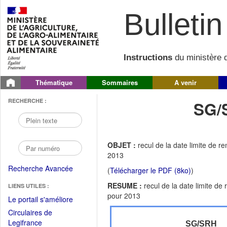
Bulletin 
Instructions
du ministère d
Thématique
Sommaires
A venir
RECHERCHE :
SG/
OBJET :
recul de la date limite de
2013
Recherche Avancée
(
Télécharger le PDF (8ko)
)
RESUME :
recul de la date limite 
LIENS UTILES :
pour 2013
(Fichier
Le portail s'améliore
PDF
Circulaires de
ouvrir
(Ouvrir
Legifrance
SG/SRH