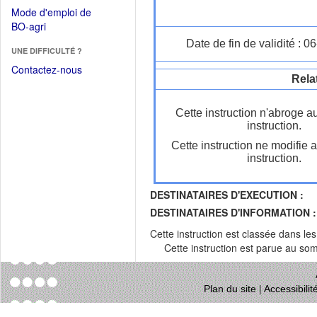
dans
dans
Mode d'emploi de
une
une
(Ouvrir
BO-agri
autre
nouvelle
dans
Date de fin de validité : 
fenêtre)
fenêtre)
UNE DIFFICULTÉ ?
une
nouvelle
Contactez-nous
Rela
fenêtre)
Cette instruction n'abroge a
instruction.
Cette instruction ne modifie 
instruction.
DESTINATAIRES D'EXECUTION :
DESTINATAIRES D'INFORMATION :
Cette instruction est classée dans le
Cette instruction est parue au s
Plan du site
|
Accessibili