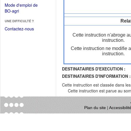
dans
dans
Mode d'emploi de
une
une
(Ouvrir
BO-agri
autre
nouvelle
dans
fenêtre)
fenêtre)
Rela
UNE DIFFICULTÉ ?
une
nouvelle
Contactez-nous
fenêtre)
Cette instruction n'abroge a
instruction.
Cette instruction ne modifie 
instruction.
DESTINATAIRES D'EXECUTION :
DESTINATAIRES D'INFORMATION :
Cette instruction est classée dans le
Cette instruction est parue au s
Plan du site
|
Accessibili