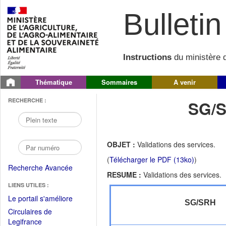
Bulletin 
Instructions
du ministère d
Thématique
Sommaires
A venir
RECHERCHE :
SG/S
OBJET :
Validations des services.
(
Télécharger le PDF (13ko)
)
Recherche Avancée
RESUME :
Validations des services.
LIENS UTILES :
(Fichier
Le portail s'améliore
SG/SRH
PDF
Circulaires de
ouvrir
(Ouvrir
Legifrance