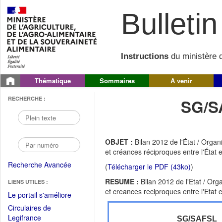
Bulletin 
Instructions
du ministère d
Thématique
Sommaires
A venir
RECHERCHE :
SG/S
OBJET :
Bilan 2012 de l'État / Organ
et créances réciproques entre l'État
Recherche Avancée
(
Télécharger le PDF (43ko)
)
RESUME :
Bilan 2012 de l'Etat / Org
LIENS UTILES :
et creances reciproques entre l'Etat
(Fichier
Le portail s'améliore
PDF
Circulaires de
ouvrir
(Ouvrir
Legifrance
SG/SAFSL