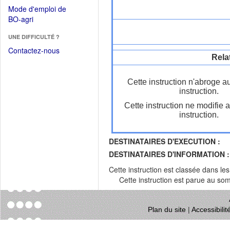
dans
dans
Mode d'emploi de
une
une
(Ouvrir
BO-agri
autre
nouvelle
dans
fenêtre)
fenêtre)
UNE DIFFICULTÉ ?
une
nouvelle
Contactez-nous
Rela
fenêtre)
Cette instruction n'abroge a
instruction.
Cette instruction ne modifie 
instruction.
DESTINATAIRES D'EXECUTION :
DESTINATAIRES D'INFORMATION :
Cette instruction est classée dans le
Cette instruction est parue au s
Plan du site
|
Accessibili