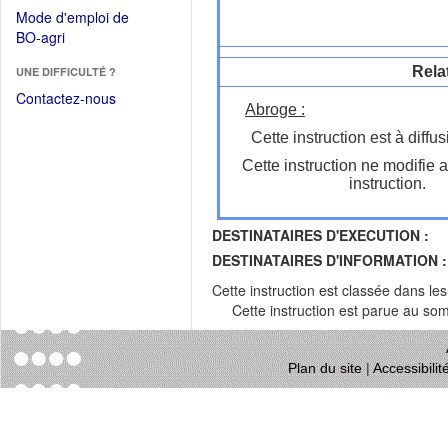
dans
dans
Mode d'emploi de
une
une
(Ouvrir
BO-agri
autre
nouvelle
dans
fenêtre)
fenêtre)
Rela
UNE DIFFICULTÉ ?
une
nouvelle
Contactez-nous
Abroge :
fenêtre)
Cette instruction est à diffus
Cette instruction ne modifie 
instruction.
DESTINATAIRES D'EXECUTION :
DESTINATAIRES D'INFORMATION :
Cette instruction est classée dans le
Cette instruction est parue au s
Plan du site
|
Accessibili