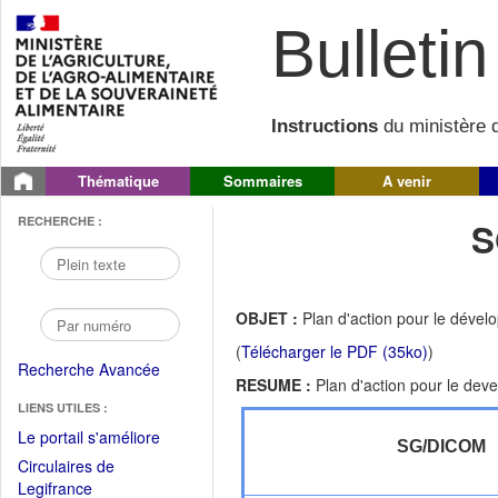
Bulletin 
Instructions
du ministère d
Thématique
Sommaires
A venir
RECHERCHE :
S
OBJET :
Plan d'action pour le déve
(
Télécharger le PDF (35ko)
)
Recherche Avancée
RESUME :
Plan d'action pour le dev
LIENS UTILES :
(Fichier
Le portail s'améliore
SG/DICOM
PDF
Circulaires de
ouvrir
(Ouvrir
Legifrance