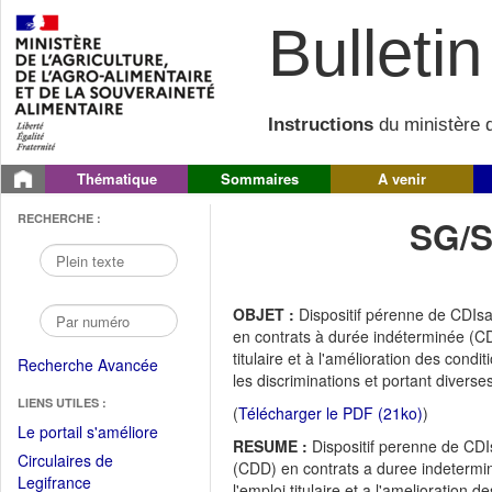
Bulletin 
Instructions
du ministère d
Thématique
Sommaires
A venir
RECHERCHE :
SG/S
OBJET :
Dispositif pérenne de CDIsa
en contrats à durée indéterminée (CDI
titulaire et à l'amélioration des condi
Recherche Avancée
les discriminations et portant diverses
LIENS UTILES :
(
Télécharger le PDF (21ko)
)
(Fichier
Le portail s'améliore
RESUME :
Dispositif perenne de CDI
PDF
Circulaires de
(CDD) en contrats a duree indetermine
ouvrir
(Ouvrir
Legifrance
l'emploi titulaire et a l'amelioration 