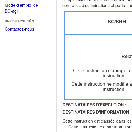
dans
dans
Mode d'emploi de
contre les discriminations et portant d
une
une
(Ouvrir
BO-agri
autre
nouvelle
dans
fenêtre)
fenêtre)
UNE DIFFICULTÉ ?
SG/SRH
une
nouvelle
Contactez-nous
fenêtre)
Rela
Cette instruction n'abroge a
instruction.
Cette instruction ne modifie 
instruction.
DESTINATAIRES D'EXECUTION :
DESTINATAIRES D'INFORMATION :
Cette instruction est classée dans le
Cette instruction est parue au s