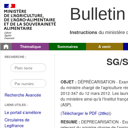
Bulletin 
Instructions
du ministère d
Thématique
Sommaires
A venir
RECHERCHE :
SG/S
OBJET :
DÉPRÉCARISATION - Examen p
du ministre chargé de l'agriculture ré
2012-347 du 12 mars 2012. Les lauréa
Recherche Avancée
du ministère ainsi qu'à l'Institut fra
(ASP).
LIENS UTILES :
(Fichier
Le portail s'améliore
(
Télécharger le PDF (28ko)
)
PDF
Circulaires de
RESUME :
DEPRECARISATION - Examen
ouvrir
(Ouvrir
Legifrance
relevant du ministre charge de l'agric