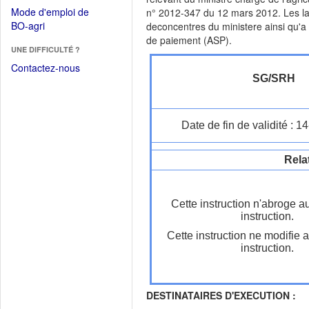
dans
dans
Mode d'emploi de
n° 2012-347 du 12 mars 2012. Les lau
une
une
(Ouvrir
BO-agri
deconcentres du ministere ainsi qu'a l
autre
nouvelle
dans
de paiement (ASP).
fenêtre)
fenêtre)
UNE DIFFICULTÉ ?
une
nouvelle
Contactez-nous
SG/SRH
fenêtre)
Date de fin de validité : 
Rela
Cette instruction n'abroge a
instruction.
Cette instruction ne modifie 
instruction.
DESTINATAIRES D'EXECUTION :