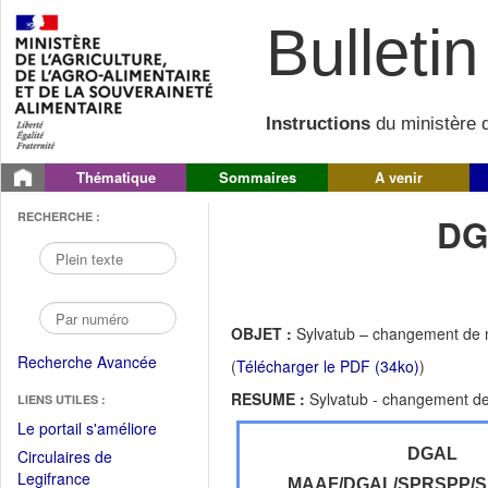
Bulletin 
Instructions
du ministère d
Thématique
Sommaires
A venir
RECHERCHE :
DG
OBJET :
Sylvatub – changement de n
Recherche Avancée
(
Télécharger le PDF (34ko)
)
RESUME :
Sylvatub - changement de
LIENS UTILES :
(Fichier
Le portail s'améliore
PDF
DGAL
Circulaires de
ouvrir
(Ouvrir
Legifrance
MAAF/DGAL/SPRSPP/