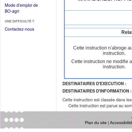
dans
dans
Mode d'emploi de
une
une
(Ouvrir
BO-agri
autre
nouvelle
dans
fenêtre)
fenêtre)
UNE DIFFICULTÉ ?
une
nouvelle
Contactez-nous
Rela
fenêtre)
Cette instruction n'abroge a
instruction.
Cette instruction ne modifie 
instruction.
DESTINATAIRES D'EXECUTION :
DESTINATAIRES D'INFORMATION :
Cette instruction est classée dans le
Cette instruction est parue au s
Plan du site
|
Accessibili