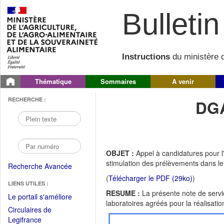
Bulletin 
Instructions
du ministère d
Thématique
Sommaires
A venir
RECHERCHE :
DGA
OBJET :
Appel à candidatures pour l'
stimulation des prélèvements dans le
Recherche Avancée
(
Télécharger le PDF (29ko)
)
LIENS UTILES :
RESUME :
La présente note de servi
(Fichier
Le portail s'améliore
laboratoires agréés pour la réalisati
PDF
Circulaires de
ouvrir
(Ouvrir
Legifrance