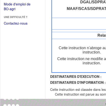
dans
dans
DGAL/SDPRA
Mode d'emploi de
une
une
(Ouvrir
BO-agri
MAAF/SCAS/SDPRA
autre
nouvelle
dans
fenêtre)
fenêtre)
UNE DIFFICULTÉ ?
une
nouvelle
Contactez-nous
fenêtre)
Rela
Cette instruction n'abroge a
instruction.
Cette instruction ne modifie 
instruction.
DESTINATAIRES D'EXECUTION :
DESTINATAIRES D'INFORMATION :
Cette instruction est classée dans le
Cette instruction est parue au s