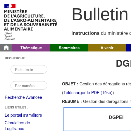
Bulletin 
Instructions
du ministère d
Thématique
Sommaires
A venir
RECHERCHE :
DG
OBJET :
Gestion des dérogations rég
(
Télécharger le PDF (19ko)
)
Recherche Avancée
RESUME :
Gestion des derogations r
LIENS UTILES :
(Fichier
Le portail s'améliore
DGPEI
PDF
Circulaires de
ouvrir
(Ouvrir
Legifrance