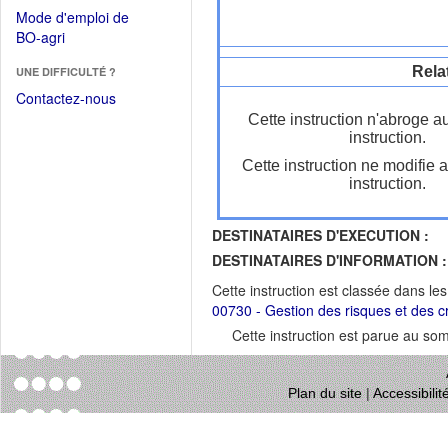
dans
dans
Mode d'emploi de
une
une
(Ouvrir
BO-agri
autre
nouvelle
dans
fenêtre)
fenêtre)
Rela
UNE DIFFICULTÉ ?
une
nouvelle
Contactez-nous
fenêtre)
Cette instruction n'abroge a
instruction.
Cette instruction ne modifie 
instruction.
DESTINATAIRES D'EXECUTION :
DESTINATAIRES D'INFORMATION :
Cette instruction est classée dans le
00730 - Gestion des risques et des c
Cette instruction est parue au s
Plan du site
|
Accessibili