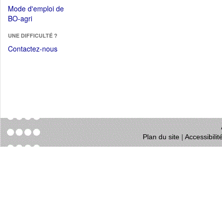
dans
dans
Mode d'emploi de
une
une
(Ouvrir
BO-agri
autre
nouvelle
dans
fenêtre)
fenêtre)
UNE DIFFICULTÉ ?
une
nouvelle
Contactez-nous
fenêtre)
Plan du site
|
Accessibili