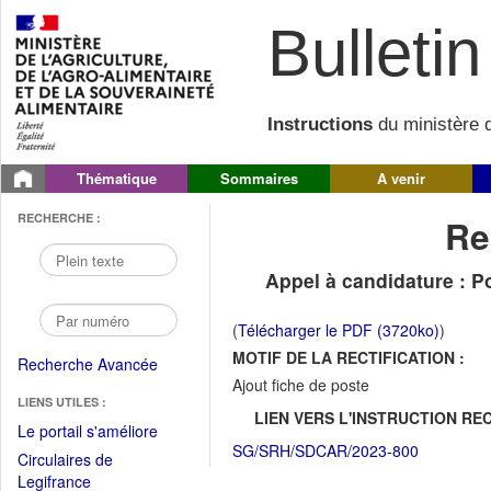
Bulletin 
Instructions
du ministère d
Thématique
Sommaires
A venir
RECHERCHE :
Re
Appel à candidature : Po
(
Télécharger le PDF (3720ko)
)
MOTIF DE LA RECTIFICATION :
Recherche Avancée
Ajout fiche de poste
LIENS UTILES :
LIEN VERS L'INSTRUCTION REC
(Fichier
Le portail s'améliore
SG/SRH/SDCAR/2023-800
PDF
Circulaires de
ouvrir
(Ouvrir
Legifrance