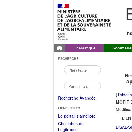
B
In
Thématique
Sommaire
RECHERCHE :
Re
ap
(
Télécha
Recherche Avancée
MOTIF D
LIENS UTILES :
Modifica
(Fichier
Le portail s'améliore
LIEN
PDF
Circulaires de
DGAL/SP
ouvrir
(Ouvrir
Legifrance