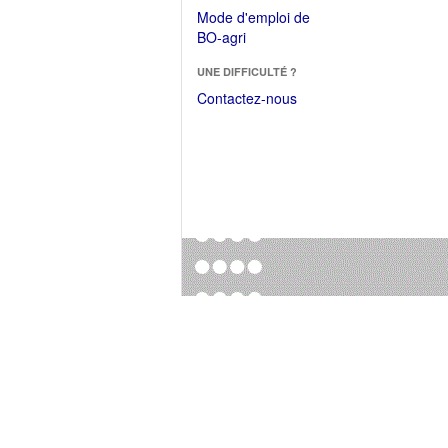
dans
dans
Mode d'emploi de
une
une
(Ouvrir
BO-agri
autre
nouvelle
dans
fenêtre)
fenêtre)
UNE DIFFICULTÉ ?
une
nouvelle
Contactez-nous
fenêtre)