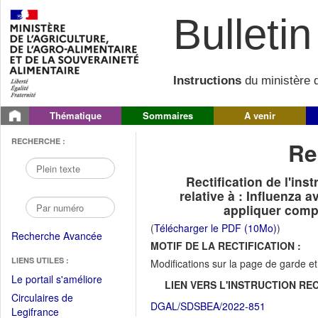
Bulletin 
Instructions
du ministère d
Thématique
Sommaires
A venir
RECHERCHE :
Re
Rectification de l'i
relative à : Influenza
appliquer compt
(
Télécharger le PDF (10Mo)
)
Recherche Avancée
MOTIF DE LA RECTIFICATION :
LIENS UTILES :
Modifications sur la page de garde et 
(Fichier
Le portail s'améliore
LIEN VERS L'INSTRUCTION REC
PDF
Circulaires de
DGAL/SDSBEA/2022-851
ouvrir
(Ouvrir
Legifrance