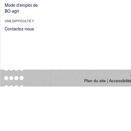
dans
dans
Mode d'emploi de
une
une
(Ouvrir
BO-agri
autre
nouvelle
dans
fenêtre)
fenêtre)
UNE DIFFICULTÉ ?
une
nouvelle
Contactez-nous
fenêtre)
Plan du site
|
Accessibili