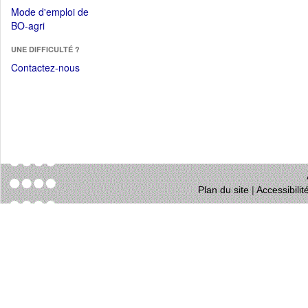
dans
dans
Mode d'emploi de
une
une
(Ouvrir
BO-agri
autre
nouvelle
dans
fenêtre)
fenêtre)
UNE DIFFICULTÉ ?
une
nouvelle
Contactez-nous
fenêtre)
Plan du site
|
Accessibili