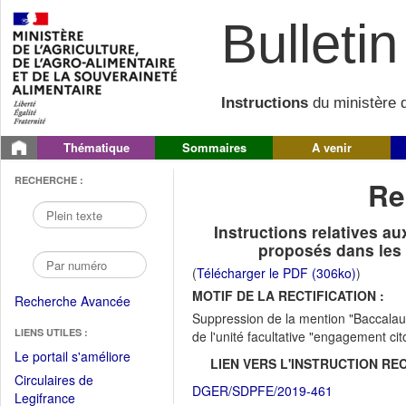
Bulletin 
Instructions
du ministère d
Thématique
Sommaires
A venir
RECHERCHE :
Re
Instructions relatives au
proposés dans les 
(
Télécharger le PDF (306ko)
)
MOTIF DE LA RECTIFICATION :
Recherche Avancée
Suppression de la mention "Baccalau
LIENS UTILES :
de l'unité facultative "engagement ci
(Fichier
Le portail s'améliore
LIEN VERS L'INSTRUCTION REC
PDF
Circulaires de
DGER/SDPFE/2019-461
ouvrir
(Ouvrir
Legifrance