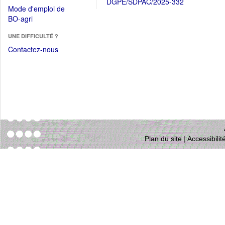
DGPE/SDPAC/2025-332
dans
dans
Mode d'emploi de
une
une
(Ouvrir
BO-agri
autre
nouvelle
dans
fenêtre)
fenêtre)
UNE DIFFICULTÉ ?
une
nouvelle
Contactez-nous
fenêtre)
Plan du site
|
Accessibili