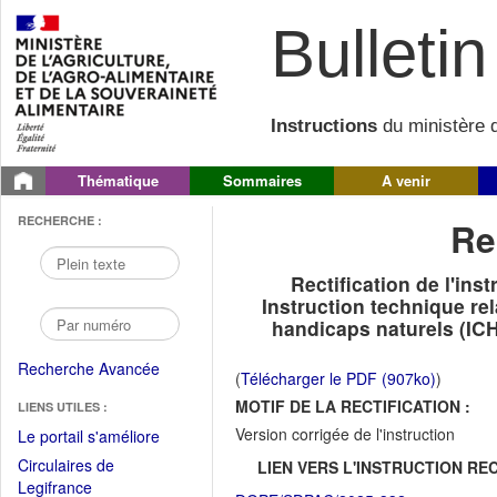
Bulletin 
Instructions
du ministère d
Thématique
Sommaires
A venir
RECHERCHE :
Re
Rectification de l'in
Instruction technique re
handicaps naturels (IC
Recherche Avancée
(
Télécharger le PDF (907ko)
)
MOTIF DE LA RECTIFICATION :
LIENS UTILES :
Version corrigée de l'instruction
(Fichier
Le portail s'améliore
PDF
Circulaires de
LIEN VERS L'INSTRUCTION REC
ouvrir
(Ouvrir
Legifrance