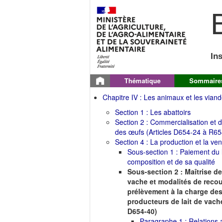
B
In
Thématique
Sommaire
Chapitre IV : Les animaux et les vian
Section 1 : Les abattoirs
Section 2 : Commercialisation et di
des œufs (Articles D654-24 à R65
Section 4 : La production et la vent
Sous-section 1 : Paiement du l
composition et de sa qualité
Sous-section 2 : Maîtrise de
vache et modalités de reco
prélèvement à la charge des
producteurs de lait de vache
D654-40)
Paragraphe 1 : Relations a