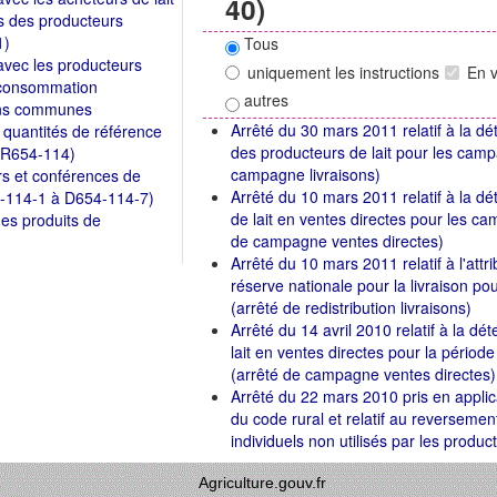
40)
s des producteurs
1)
Tous
avec les producteurs
uniquement les instructions
En 
 consommation
autres
ons communes
Arrêté du 30 mars 2011 relatif à la dé
 quantités de référence
des producteurs de lait pour les ca
à R654-114)
campagne livraisons)
ers et conférences de
Arrêté du 10 mars 2011 relatif à la d
54-114-1 à D654-114-7)
de lait en ventes directes pour les 
des produits de
de campagne ventes directes)
Arrêté du 10 mars 2011 relatif à l'att
réserve nationale pour la livraison 
(arrêté de redistribution livraisons)
Arrêté du 14 avril 2010 relatif à la d
lait en ventes directes pour la périod
(arrêté de campagne ventes directes)
Arrêté du 22 mars 2010 pris en applic
du code rural et relatif au reversemen
individuels non utilisés par les product
Agriculture.gouv.fr