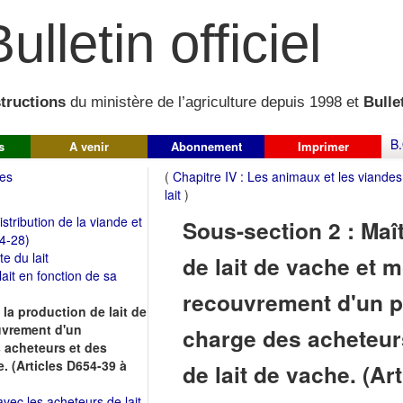
ulletin officiel
structions
du ministère de l’agriculture depuis 1998 et
Bullet
B.
s
A venir
Abonnement
Imprimer
des
(
Chapitre IV : Les animaux et les viandes
lait
)
stribution de la viande et
Sous-section 2 : Maî
4-28)
e du lait
de lait de vache et 
ait en fonction de sa
recouvrement d'un p
 la production de lait de
uvrement d'un
charge des acheteur
 acheteurs et des
. (Articles D654-39 à
de lait de vache. (Ar
vec les acheteurs de lait