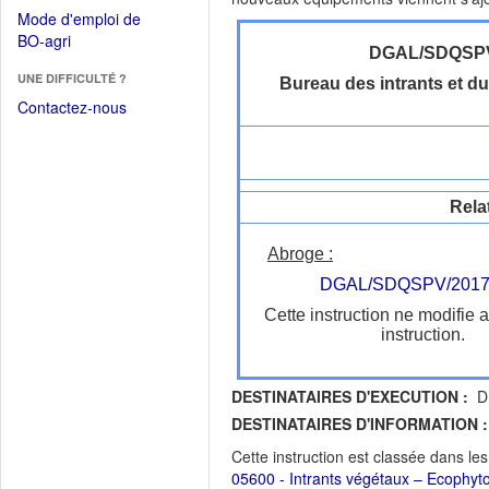
dans
dans
Mode d'emploi de
une
une
(Ouvrir
BO-agri
autre
nouvelle
DGAL/SDQSP
dans
fenêtre)
fenêtre)
UNE DIFFICULTÉ ?
une
Bureau des intrants et du
nouvelle
Contactez-nous
fenêtre)
Rela
Abroge :
DGAL/SDQSPV/2017
Cette instruction ne modifie 
instruction.
DESTINATAIRES D'EXECUTION :
DR
DESTINATAIRES D'INFORMATION :
Cette instruction est classée dans le
05600 - Intrants végétaux – Ecophyt