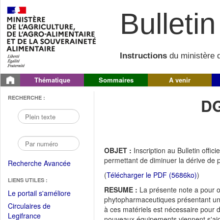
Bulletin 
Instructions
du ministère d
Thématique
Sommaires
A venir
RECHERCHE :
DG
OBJET :
Inscription au Bulletin offic
permettant de diminuer la dérive de 
Recherche Avancée
(
Télécharger le PDF (5686ko)
)
LIENS UTILES :
RESUME :
La présente note a pour ob
(Fichier
Le portail s'améliore
phytopharmaceutiques présentant une 
PDF
Circulaires de
à ces matériels est nécessaire pour 
ouvrir
(Ouvrir
Legifrance
nouveaux équipements viennent s'ajoute