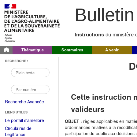
Bulletin 
Instructions
du ministère d
Thématique
Sommaires
A venir
RECHERCHE :
D
Cette instruction 
Recherche Avancée
valideurs
LIENS UTILES :
(Fichier
Le portail s'améliore
OBJET :
règles applicables en matièr
PDF
ordonnances relatives à la recodificat
Circulaires de
ouvrir
participation du public aux décisions
(Ouvrir
Legifrance