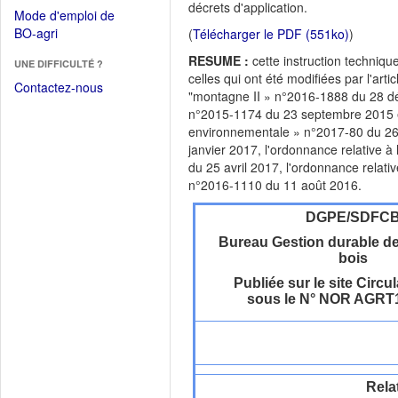
dans
décrets d'application.
dans
Mode d'emploi de
une
une
(Ouvrir
BO-agri
(
Télécharger le PDF (551ko)
)
autre
nouvelle
dans
fenêtre)
RESUME :
cette instruction techniq
fenêtre)
UNE DIFFICULTÉ ?
une
celles qui ont été modifiées par l'arti
nouvelle
Contactez-nous
"montagne II » n°2016-1888 du 28 dé
fenêtre)
n°2015-1174 du 23 septembre 2015 e
environnementale » n°2017-80 du 26 
janvier 2017, l'ordonnance relative 
du 25 avril 2017, l'ordonnance relat
n°2016-1110 du 11 août 2016.
DGPE/SDFC
Bureau Gestion durable de 
bois
Publiée sur le site Circul
sous le N° NOR AGRT
Rela