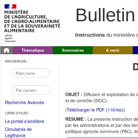
Bulletin 
Instructions
du ministère d
Thématique
Sommaires
A venir
RECHERCHE :
OBJET :
Diffusion et exploitation d
et de contrôle (SIGC).
Recherche Avancée
(
Télécharger le PDF (1161ko)
)
LIENS UTILES :
RESUME :
La présente instruction déf
(Fichier
Le portail s'améliore
par les administrations et par des ti
PDF
Circulaires de
politique agricole commune (PAC), do
ouvrir
(Ouvrir
Legifrance