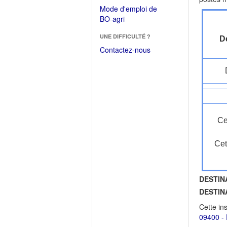
dans
dans
Mode d'emploi de
une
une
(Ouvrir
BO-agri
autre
nouvelle
dans
fenêtre)
fenêtre)
UNE DIFFICULTÉ ?
une
Dé
nouvelle
Contactez-nous
fenêtre)
Ce
Cet
DESTIN
DESTIN
Cette in
09400 - 