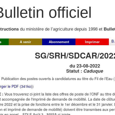
ulletin officiel
structions
du ministère de l’agriculture depuis 1998 et
Bullet
B.
s
A venir
Abonnement
Imprimer
SG/SRH/SDCAR/202
du 23-08-2022
Statut :
Caduque
:
Publication des postes ouverts à candidatures au titre du Fil de l'Eau
rger le PDF (341ko)
)
 :
Vous trouverez ci-joint la liste des offres de poste de l’ONF au titre d
st accompagnée de l'imprimé de demande de mobilité. La date de clôtur
e 2022 et la prise de fonctions entre le 1er décembre et le 31 janvier. 
on et imprimé de demande de mobilité) doivent être transmises aux per
is en appel – FDLE Août 3 - MASA ci-jointe.