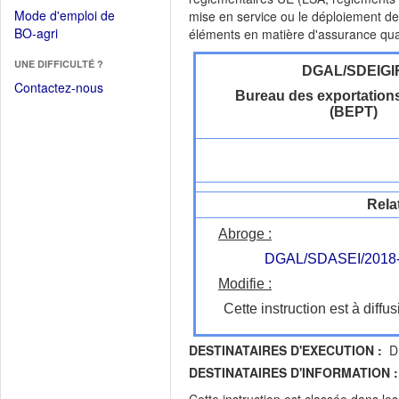
dans
dans
Mode d'emploi de
mise en service ou le déploiement d
une
une
(Ouvrir
BO-agri
éléments en matière d'assurance quali
autre
nouvelle
dans
fenêtre)
fenêtre)
UNE DIFFICULTÉ ?
une
DGAL/SDEIGI
nouvelle
Contactez-nous
Bureau des exportations
fenêtre)
(BEPT)
Rela
Abroge :
DGAL/SDASEI/2018
Modifie :
Cette instruction est à diffus
DESTINATAIRES D'EXECUTION :
DR
DESTINATAIRES D'INFORMATION :