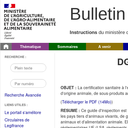
Bulletin 
Instructions
du ministère d
Thématique
Sommaires
A venir
RECHERCHE :
DG
OBJET :
La certification sanitaire à
d'origine animale, de sous-produits a
Recherche Avancée
(
Télécharger le PDF (14Mo)
)
LIENS UTILES :
RESUME :
Ce guide d'inspection est 
(Fichier
Le portail s'améliore
les pays tiers d'animaux vivants, de
PDF
Circulaires de
animaux et d'alimentation animale. E
ouvrir
(Ouvrir
Legifrance
réglementaires UE (LSA, règlements con