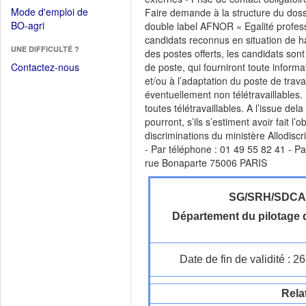
dans
dans
Mode d'emploi de
Faire demande à la structure du doss
une
une
(Ouvrir
BO-agri
double label AFNOR « Egalité profess
autre
nouvelle
dans
candidats reconnus en situation de ha
fenêtre)
fenêtre)
UNE DIFFICULTÉ ?
une
des postes offerts, les candidats son
nouvelle
Contactez-nous
de poste, qui fourniront toute informa
fenêtre)
et/ou à l’adaptation du poste de trav
éventuellement non télétravaillables. 
toutes télétravaillables. A l’issue de
pourront, s’ils s’estiment avoir fait l
discriminations du ministère Allodiscri
- Par téléphone : 01 49 55 82 41 - Par
rue Bonaparte 75006 PARIS
SG/SRH/SDC
Département du pilotage d
Date de fin de validité : 
Rela