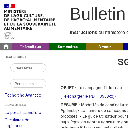
Bulletin 
Instructions
du ministère d
Thématique
Sommaires
A venir
RECHERCHE :
S
OBJET :
1e campagne fil de l’eau – 
Recherche Avancée
(
Télécharger le PDF (3553ko)
)
RESUME :
Modalités de candidatures
LIENS UTILES :
Agrimob, • Le numéro de campagne à s
(Fichier
Le portail s'améliore
proposés, • Le guide utilisateur pour 
PDF
Circulaires de
https://gestion.agorha.agriculture.g
ouvrir
(Ouvrir
Legifrance
externes • Prise de contact obligatoi