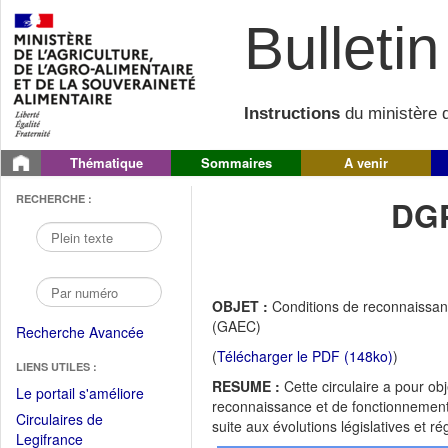
Bulletin 
Instructions
du ministère d
Thématique
Sommaires
A venir
RECHERCHE :
DGP
OBJET :
Conditions de reconnaissan
(GAEC)
Recherche Avancée
(
Télécharger le PDF (148ko)
)
LIENS UTILES :
RESUME :
Cette circulaire a pour ob
(Fichier
Le portail s'améliore
reconnaissance et de fonctionnemen
PDF
Circulaires de
suite aux évolutions législatives et r
ouvrir
(Ouvrir
Legifrance