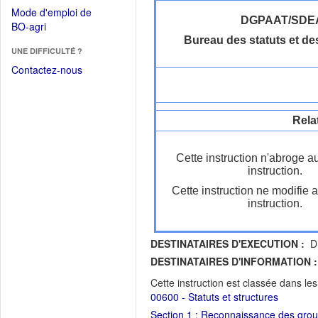
dans
dans
Mode d'emploi de
une
une
DGPAAT/SDE
(Ouvrir
BO-agri
autre
nouvelle
dans
Bureau des statuts et de
fenêtre)
fenêtre)
UNE DIFFICULTÉ ?
une
nouvelle
Contactez-nous
fenêtre)
Rela
Cette instruction n'abroge a
instruction.
Cette instruction ne modifie 
instruction.
DESTINATAIRES D'EXECUTION :
DR
DESTINATAIRES D'INFORMATION :
Cette instruction est classée dans le
00600 - Statuts et structures
Section 1 : Reconnaissance des grou