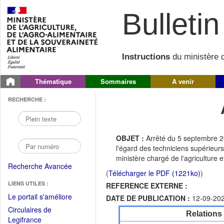
Bulletin 
Instructions
du ministère d
Thématique
Sommaires
A venir
RECHERCHE :
OBJET :
Arrêté du 5 septembre 2
l'égard des techniciens supérieurs
ministère chargé de l'agriculture 
Recherche Avancée
(
Télécharger le PDF (1221ko)
)
LIENS UTILES :
REFERENCE EXTERNE :
(Fichier
Le portail s'améliore
DATE DE PUBLICATION :
12-09-20
PDF
Circulaires de
Relations
ouvrir
(Ouvrir
Legifrance