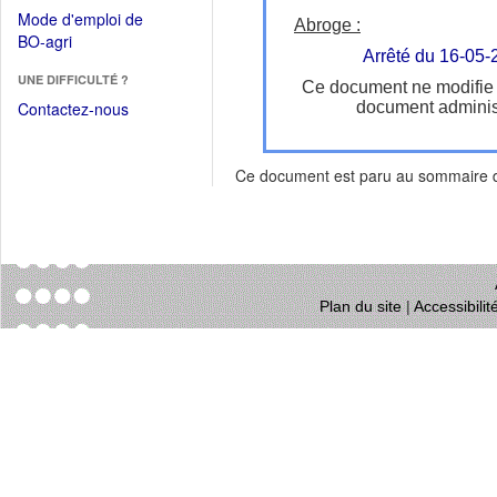
dans
dans
Mode d'emploi de
une
Abroge :
une
(Ouvrir
BO-agri
autre
nouvelle
Arrêté du 16-05-
dans
fenêtre)
fenêtre)
UNE DIFFICULTÉ ?
une
Ce document ne modifie
nouvelle
Contactez-nous
document administ
fenêtre)
Ce document est paru au sommaire
Plan du site
|
Accessibili