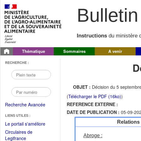
Bulletin 
Instructions
du ministère d
Thématique
Sommaires
A venir
RECHERCHE :
D
OBJET :
Décision du 5 septembre
(
Télécharger le PDF (16ko)
)
REFERENCE EXTERNE :
Recherche Avancée
DATE DE PUBLICATION :
05-09-20
LIENS UTILES :
Relations
(Fichier
Le portail s'améliore
PDF
Circulaires de
ouvrir
Abroge :
(Ouvrir
Legifrance