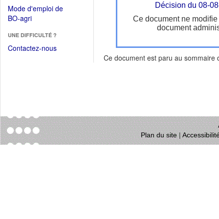
dans
dans
Décision du 08-0
Mode d'emploi de
une
une
(Ouvrir
BO-agri
Ce document ne modifie
autre
nouvelle
dans
document administ
fenêtre)
fenêtre)
UNE DIFFICULTÉ ?
une
nouvelle
Contactez-nous
fenêtre)
Ce document est paru au sommaire
Plan du site
|
Accessibili