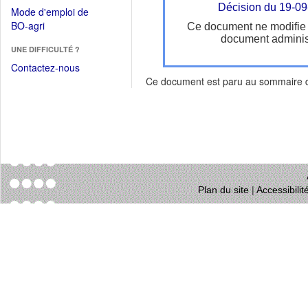
dans
dans
Décision du 19-0
Mode d'emploi de
une
une
(Ouvrir
BO-agri
Ce document ne modifie
autre
nouvelle
dans
document administ
fenêtre)
fenêtre)
UNE DIFFICULTÉ ?
une
nouvelle
Contactez-nous
fenêtre)
Ce document est paru au sommaire
Plan du site
|
Accessibili