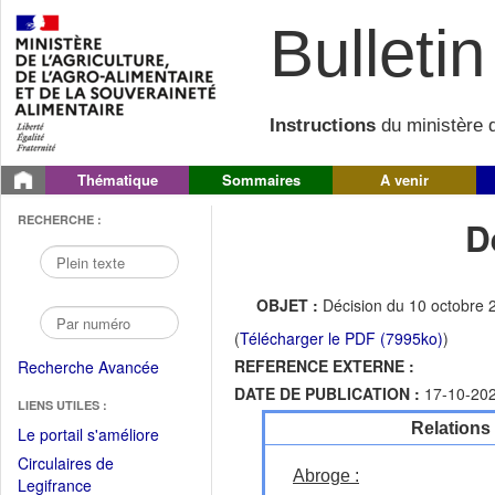
Bulletin 
Instructions
du ministère d
Thématique
Sommaires
A venir
RECHERCHE :
D
OBJET :
Décision du 10 octobre 2
(
Télécharger le PDF (7995ko)
)
REFERENCE EXTERNE :
Recherche Avancée
DATE DE PUBLICATION :
17-10-20
LIENS UTILES :
Relations
(Fichier
Le portail s'améliore
PDF
Circulaires de
ouvrir
Abroge :
(Ouvrir
Legifrance