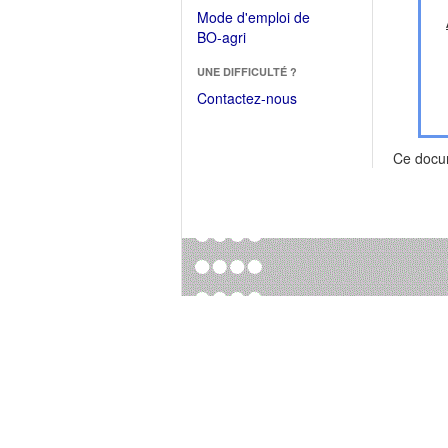
dans
dans
Mode d'emploi de
une
une
(Ouvrir
BO-agri
autre
nouvelle
dans
fenêtre)
fenêtre)
UNE DIFFICULTÉ ?
une
nouvelle
Contactez-nous
fenêtre)
Ce docu