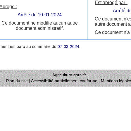
Est abrogé par :
Abroge :
Arrêté d
Arrêté du 10-01-2024
Ce document n'es
Ce document ne modifie aucun autre
autre document ad
document administratif.
Ce document n'a j
ment est paru au sommaire du
07-03-2024
.
Agriculture.gouv.fr
Plan du site
|
Accessibilité partiellement conforme
|
Mentions légale