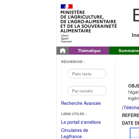
B
In
Thématique
Sommaire
RECHERCHE :
OBJE
l'éga
ingén
Recherche Avancée
(
Télécha
LIENS UTILES :
REFERE
(Fichier
Le portail s'améliore
DATE D
PDF
Circulaires de
ouvrir
(Ouvrir
Legifrance