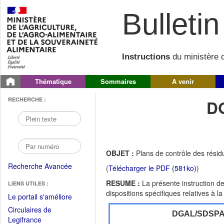
Bulletin 
Instructions
du ministère d
Thématique
Sommaires
A venir
RECHERCHE :
D
OBJET :
Plans de contrôle des résidu
Recherche Avancée
(
Télécharger le PDF (581ko)
)
RESUME :
La présente instruction d
LIENS UTILES :
dispositions spécifiques relatives à l
(Fichier
Le portail s'améliore
PDF
Circulaires de
DGAL/SDSP
ouvrir
(Ouvrir
Legifrance