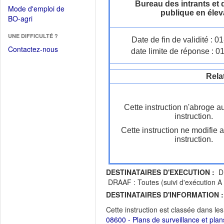
dans
Bureau des intrants et 
dans
Mode d'emploi de
une
publique en éle
une
(Ouvrir
BO-agri
autre
nouvelle
dans
fenêtre)
fenêtre)
UNE DIFFICULTÉ ?
une
Date de fin de validité : 
nouvelle
Contactez-nous
date limite de réponse : 0
fenêtre)
Rela
Cette instruction n'abroge a
instruction.
Cette instruction ne modifie 
instruction.
DESTINATAIRES D'EXECUTION :
DD
DRAAF : Toutes (suivi d'exécution A 
DESTINATAIRES D'INFORMATION :
Cette instruction est classée dans le
08600 - Plans de surveillance et plan