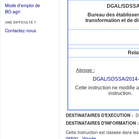
dans
dans
Mode d'emploi de
DGAL/SDSS
une
une
(Ouvrir
BO-agri
autre
Bureau des établisse
nouvelle
dans
fenêtre)
transformation et de di
fenêtre)
UNE DIFFICULTÉ ?
une
nouvelle
Contactez-nous
fenêtre)
Rela
Abroge :
DGAL/SDSSA/2014-
Cette instruction ne modifie 
instruction.
DESTINATAIRES D'EXECUTION :
DR
DESTINATAIRES D'INFORMATION :
Cette instruction est classée dans le
06500 - Viande