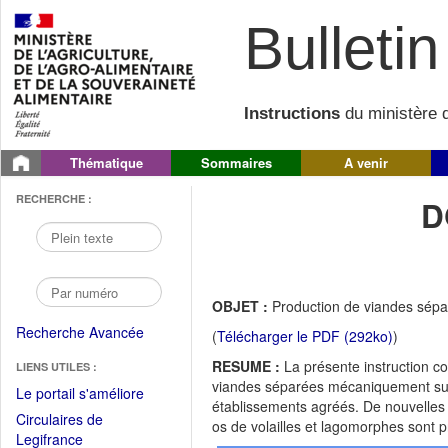
Bulletin 
Instructions
du ministère d
Thématique
Sommaires
A venir
RECHERCHE :
D
OBJET :
Production de viandes sép
Recherche Avancée
(
Télécharger le PDF (292ko)
)
RESUME :
La présente instruction co
LIENS UTILES :
viandes séparées mécaniquement suit
(Fichier
Le portail s'améliore
établissements agréés. De nouvelles
PDF
Circulaires de
os de volailles et lagomorphes sont 
ouvrir
(Ouvrir
Legifrance