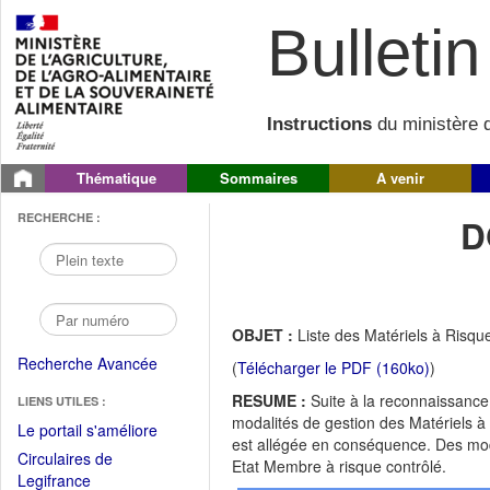
Bulletin 
Instructions
du ministère d
Thématique
Sommaires
A venir
RECHERCHE :
D
OBJET :
Liste des Matériels à Risqu
Recherche Avancée
(
Télécharger le PDF (160ko)
)
RESUME :
Suite à la reconnaissance
LIENS UTILES :
modalités de gestion des Matériels à
(Fichier
Le portail s'améliore
est allégée en conséquence. Des mod
PDF
Circulaires de
Etat Membre à risque contrôlé.
ouvrir
(Ouvrir
Legifrance