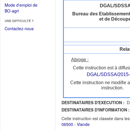
dans
dans
Mode d'emploi de
DGAL/SDSS
une
une
(Ouvrir
BO-agri
autre
Bureau des Etablissement
nouvelle
dans
fenêtre)
et de Découp
fenêtre)
UNE DIFFICULTÉ ?
une
nouvelle
Contactez-nous
fenêtre)
Rela
Abroge :
Cette instruction est à diffus
DGAL/SDSSA/2015-
Cette instruction ne modifie 
instruction.
DESTINATAIRES D'EXECUTION :
DR
DESTINATAIRES D'INFORMATION :
Cette instruction est classée dans le
06500 - Viande