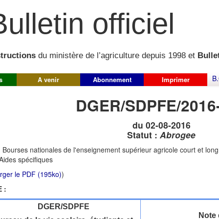
ulletin officiel
structions
du ministère de l’agriculture depuis 1998 et
Bullet
B.
s
A venir
Abonnement
Imprimer
DGER/SDPFE/2016
du 02-08-2016
Statut :
Abrogee
:
Bourses nationales de l'enseignement supérieur agricole court et lon
 Aides spécifiques
rger le PDF (195ko)
)
 :
DGER/SDPFE
Note 