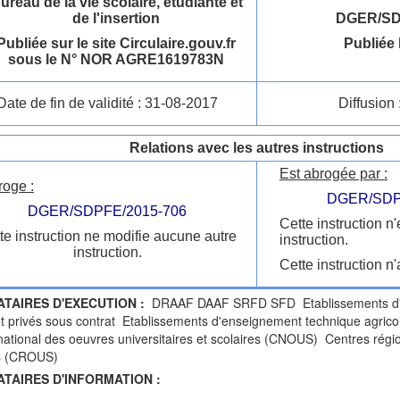
ureau de la vie scolaire, étudiante et
de l'insertion
DGER/SD
Publiée sur le site Circulaire.gouv.fr
Publiée 
sous le N° NOR AGRE1619783N
Date de fin de validité : 31-08-2017
Diffusion 
Relations avec les autres instructions
Est abrogée par :
roge :
DGER/SDP
DGER/SDPFE/2015-706
Cette instruction n
te instruction ne modifie aucune autre
instruction.
instruction.
Cette instruction n'
ATAIRES D'EXECUTION :
DRAAF DAAF SRFD SFD Etablissements d'en
et privés sous contrat Etablissements d'enseignement technique agricol
ational des oeuvres universitaires et scolaires (CNOUS) Centres régio
es (CROUS)
ATAIRES D'INFORMATION :