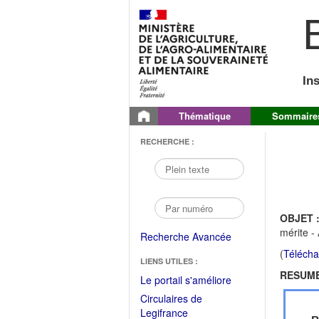
B
In
Thématique
Sommaire
RECHERCHE :
OBJET 
mérite -
Recherche Avancée
(
Télécha
LIENS UTILES :
RESUME
(Fichier
Le portail s'améliore
PDF
Circulaires de
ouvrir
(Ouvrir
Legifrance