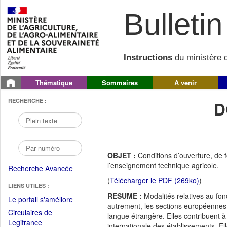
Bulletin 
Instructions
du ministère d
Thématique
Sommaires
A venir
RECHERCHE :
D
OBJET :
Conditions d’ouverture, de
l’enseignement technique agricole.
Recherche Avancée
(
Télécharger le PDF (269ko)
)
LIENS UTILES :
RESUME :
Modalités relatives au f
(Fichier
Le portail s'améliore
autrement, les sections européennes 
PDF
Circulaires de
langue étrangère. Elles contribuent à
ouvrir
(Ouvrir
Legifrance
internationale des établissements. Ell