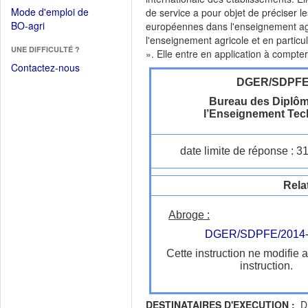
dans
dans
Mode d'emploi de
de service a pour objet de préciser l
une
une
(Ouvrir
BO-agri
européennes dans l'enseignement agric
autre
nouvelle
dans
l'enseignement agricole et en particul
fenêtre)
fenêtre)
UNE DIFFICULTÉ ?
une
». Elle entre en application à compter
nouvelle
Contactez-nous
fenêtre)
DGER/SDPF
Bureau des Diplôm
l’Enseignement Tec
date limite de réponse : 3
Rela
Abroge :
DGER/SDPFE/2014-
Cette instruction ne modifie 
instruction.
DESTINATAIRES D'EXECUTION :
Dir