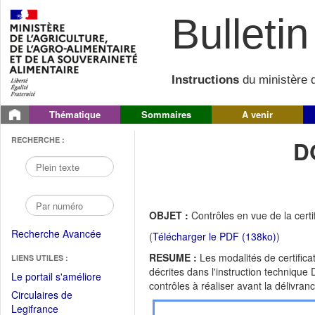
Bulletin 
Instructions
du ministère d
Thématique
Sommaires
A venir
RECHERCHE :
D
OBJET :
Contrôles en vue de la certi
Recherche Avancée
(
Télécharger le PDF (138ko)
)
RESUME :
Les modalités de certifica
LIENS UTILES :
décrites dans l'instruction techniqu
(Fichier
Le portail s'améliore
contrôles à réaliser avant la délivranc
PDF
Circulaires de
ouvrir
(Ouvrir
Legifrance