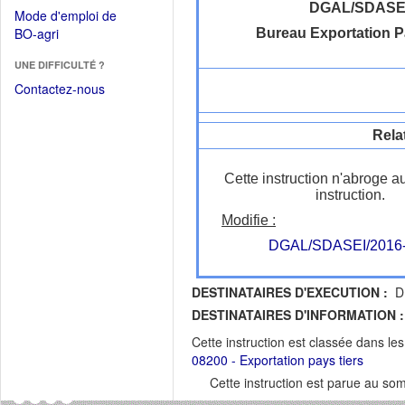
dans
dans
DGAL/SDASE
Mode d'emploi de
une
une
(Ouvrir
BO-agri
Bureau Exportation P
autre
nouvelle
dans
fenêtre)
fenêtre)
UNE DIFFICULTÉ ?
une
nouvelle
Contactez-nous
fenêtre)
Rela
Cette instruction n'abroge a
instruction.
Modifie :
DGAL/SDASEI/2016
DESTINATAIRES D'EXECUTION :
D
DESTINATAIRES D'INFORMATION :
Cette instruction est classée dans le
08200 - Exportation pays tiers
Cette instruction est parue au s