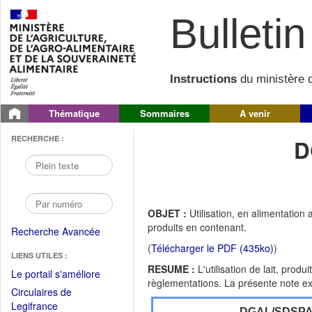
Bulletin 
Instructions
du ministère d
Thématique
Sommaires
A venir
RECHERCHE :
D
OBJET :
Utilisation, en alimentation
produits en contenant.
Recherche Avancée
(
Télécharger le PDF (435ko)
)
LIENS UTILES :
RESUME :
L'utilisation de lait, prod
(Fichier
Le portail s'améliore
règlementations. La présente note expl
PDF
Circulaires de
ouvrir
(Ouvrir
Legifrance
DGAL/SDSP