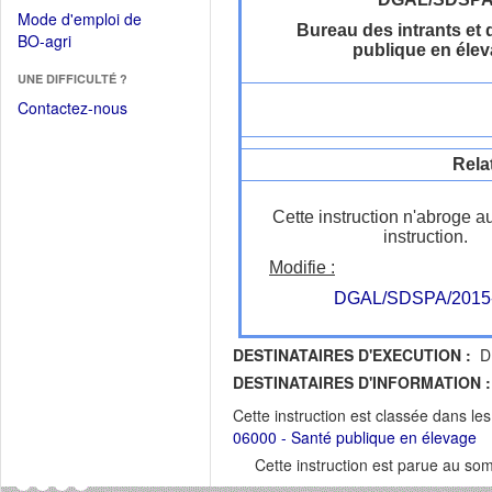
dans
dans
Mode d'emploi de
une
Bureau des intrants et 
une
(Ouvrir
BO-agri
autre
publique en éle
nouvelle
dans
fenêtre)
fenêtre)
UNE DIFFICULTÉ ?
une
nouvelle
Contactez-nous
fenêtre)
Rela
Cette instruction n'abroge a
instruction.
Modifie :
DGAL/SDSPA/2015
DESTINATAIRES D'EXECUTION :
DR
DESTINATAIRES D'INFORMATION :
Cette instruction est classée dans le
06000 - Santé publique en élevage
Cette instruction est parue au s