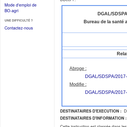
dans
dans
Mode d'emploi de
une
une
(Ouvrir
BO-agri
autre
nouvelle
DGAL/SDSP
dans
fenêtre)
fenêtre)
UNE DIFFICULTÉ ?
une
Bureau de la santé 
nouvelle
Contactez-nous
fenêtre)
Rela
Abroge :
DGAL/SDSPA/2017-
Modifie :
DGAL/SDSPA/2017-
DESTINATAIRES D'EXECUTION :
DR
DESTINATAIRES D'INFORMATION :
Cette instruction est classée dans le