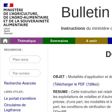
Bulletin 
Instructions
du ministère d
Thématique
Sommaires
A venir
RECHERCHE :
D
OBJET :
Modalités d'application et d
Recherche Avancée
(
Télécharger le PDF (728ko)
)
RESUME :
Cette instruction est rela
LIENS UTILES :
les exploitations de volailles et d'aut
(Fichier
Le portail s'améliore
précise, d'une part, les modalités et
PDF
Circulaires de
part, les conditions de vérification de
ouvrir
(Ouvrir
Legifrance
DDecPP.