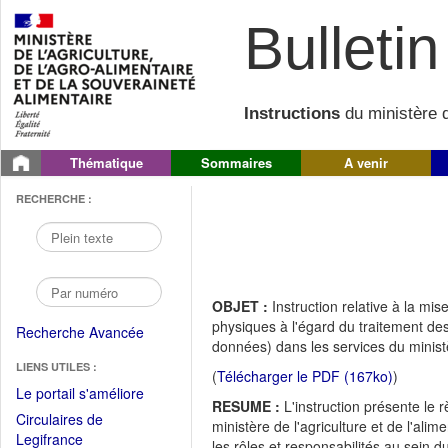
Bulletin 
Instructions
du ministère d
Thématique
Sommaires
A venir
RECHERCHE :
OBJET :
Instruction relative à la m
physiques à l'égard du traitement de
Recherche Avancée
données) dans les services du ministèr
LIENS UTILES :
(
Télécharger le PDF (167ko)
)
(Fichier
Le portail s'améliore
RESUME :
L'instruction présente le
PDF
Circulaires de
ministère de l'agriculture et de l'alim
ouvrir
(Ouvrir
Legifrance
les rôles et responsabilités au sein 