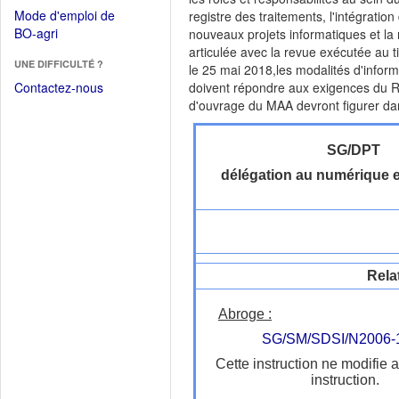
dans
dans
Mode d'emploi de
registre des traitements, l'intégrati
une
une
(Ouvrir
BO-agri
nouveaux projets informatiques et la
autre
nouvelle
dans
articulée avec la revue exécutée au ti
fenêtre)
fenêtre)
UNE DIFFICULTÉ ?
une
le 25 mai 2018,les modalités d'info
nouvelle
Contactez-nous
doivent répondre aux exigences du R
fenêtre)
d'ouvrage du MAA devront figurer dans
SG/DPT
délégation au numérique e
Rela
Abroge :
SG/SM/SDSI/N2006-
Cette instruction ne modifie 
instruction.