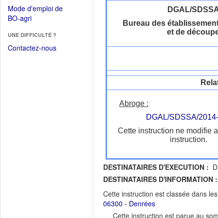
dans
dans
Mode d'emploi de
DGAL/SDSS
une
une
(Ouvrir
BO-agri
autre
Bureau des établissement
nouvelle
dans
fenêtre)
et de découp
fenêtre)
UNE DIFFICULTÉ ?
une
nouvelle
Contactez-nous
fenêtre)
Rela
Abroge :
DGAL/SDSSA/2014-
Cette instruction ne modifie 
instruction.
DESTINATAIRES D'EXECUTION :
DR
DESTINATAIRES D'INFORMATION :
Cette instruction est classée dans le
06300 - Denrées
Cette instruction est parue au s