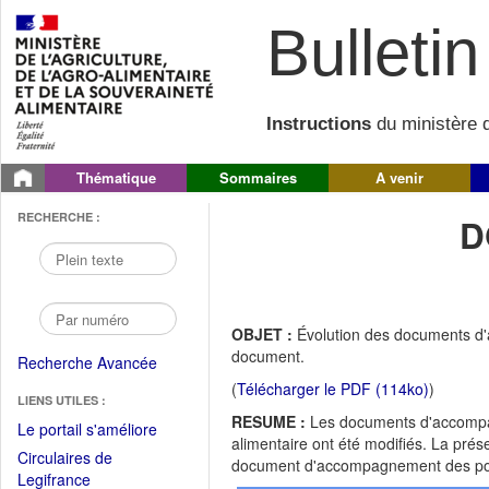
Bulletin 
Instructions
du ministère d
Thématique
Sommaires
A venir
RECHERCHE :
D
OBJET :
Évolution des documents d'
document.
Recherche Avancée
(
Télécharger le PDF (114ko)
)
LIENS UTILES :
RESUME :
Les documents d'accompag
(Fichier
Le portail s'améliore
alimentaire ont été modifiés. La prése
PDF
Circulaires de
document d'accompagnement des po
ouvrir
(Ouvrir
Legifrance