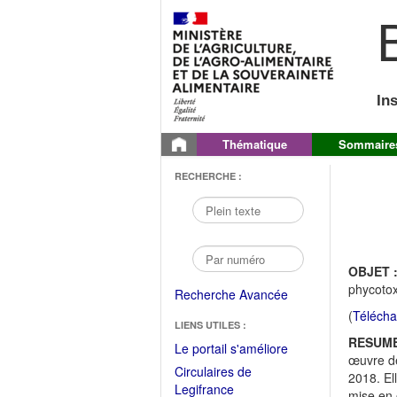
B
In
Thématique
Sommaire
RECHERCHE :
OBJET 
phycotox
Recherche Avancée
(
Télécha
LIENS UTILES :
RESUME
(Fichier
Le portail s'améliore
œuvre de
PDF
Circulaires de
2018. El
ouvrir
(Ouvrir
Legifrance
mise en œ