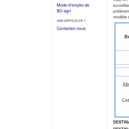
dans
dans
Mode d'emploi de
surveilla
une
une
(Ouvrir
BO-agri
prélèvem
autre
nouvelle
dans
modèle d
fenêtre)
fenêtre)
UNE DIFFICULTÉ ?
une
nouvelle
Contactez-nous
fenêtre)
Bu
Ab
Cet
DESTIN