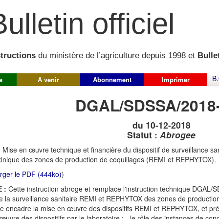
ulletin officiel
structions
du ministère de l’agriculture depuis 1998 et
Bullet
B.
s
A venir
Abonnement
Imprimer
DGAL/SDSSA/2018
du 10-12-2018
Statut :
Abrogee
:
Mise en œuvre technique et financière du dispositif de surveillance sa
inique des zones de production de coquillages (REMI et REPHYTOX).
rger le PDF (444ko)
)
 :
Cette instruction abroge et remplace l'instruction technique DGAL/
 la surveillance sanitaire REMI et REPHYTOX des zones de production d
le encadre la mise en œuvre des dispositifs REMI et REPHYTOX, et préci
uvre des dispositifs par le laboratoire ; - le rôle des instances de conc