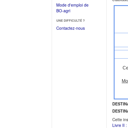
dans
dans
Mode d'emploi de
une
une
(Ouvrir
BO-agri
autre
nouvelle
dans
fenêtre)
fenêtre)
UNE DIFFICULTÉ ?
une
nouvelle
Contactez-nous
fenêtre)
Ce
Mod
DESTIN
DESTIN
Cette in
Livre II 