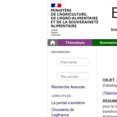
B
In
Thématique
Sommaire
RECHERCHE :
OBJET 
d'abatta
Recherche Avancée
(
Télécha
LIENS UTILES :
RESUME
(Fichier
Le portail s'améliore
pour la 
PDF
Circulaires de
transfro
ouvrir
(Ouvrir
Legifrance
établiss