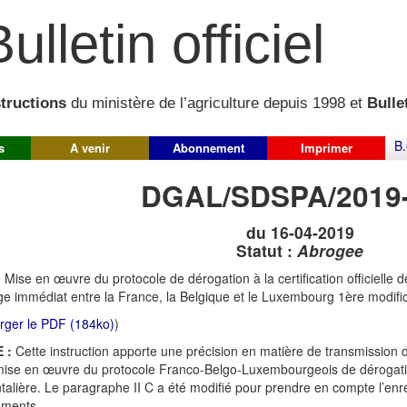
ulletin officiel
structions
du ministère de l’agriculture depuis 1998 et
Bullet
B.
s
A venir
Abonnement
Imprimer
DGAL/SDSPA/2019
du 16-04-2019
Statut :
Abrogee
:
Mise en œuvre du protocole de dérogation à la certification officielle 
ge immédiat entre la France, la Belgique et le Luxembourg 1ère modifi
rger le PDF (184ko)
)
 :
Cette instruction apporte une précision en matière de transmission d
mise en œuvre du protocole Franco-Belgo-Luxembourgeois de dérogation à
ntalière. Le paragraphe II C a été modifié pour prendre en compte l’
ements.