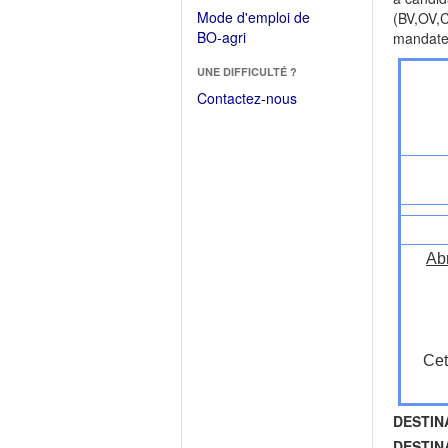
dans
dans
Mode d'emploi de
(BV,OV,C
une
une
(Ouvrir
BO-agri
mandate
autre
nouvelle
dans
fenêtre)
fenêtre)
UNE DIFFICULTÉ ?
une
nouvelle
Contactez-nous
fenêtre)
Ab
Cet
DESTIN
DESTIN