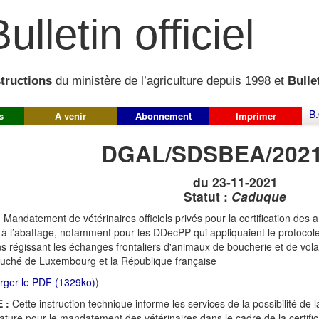
ulletin officiel
structions
du ministère de l’agriculture depuis 1998 et
Bullet
B.
s
A venir
Abonnement
Imprimer
DGAL/SDSBEA/2021
du 23-11-2021
Statut :
Caduque
:
Mandatement de vétérinaires officiels privés pour la certification des 
 à l’abattage, notamment pour les DDecPP qui appliquaient le protocole
ns régissant les échanges frontaliers d'animaux de boucherie et de vola
uché de Luxembourg et la République française
rger le PDF (1329ko)
)
 :
Cette instruction technique informe les services de la possibilité de
ature pour le mandatement des vétérinaires dans le cadre de la certific