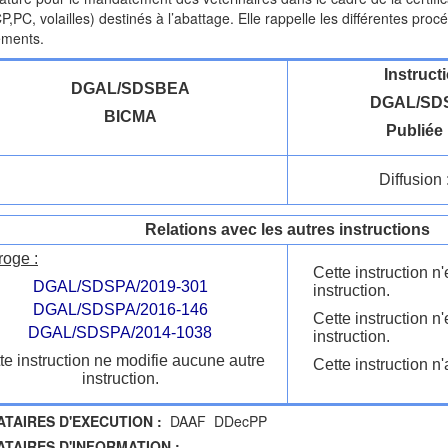
P,PC, volailles) destinés à l’abattage. Elle rappelle les différentes pro
ments.
Instruct
DGAL/SDSBEA
DGAL/SDS
BICMA
Publiée 
Diffusion 
Relations avec les autres instructions
roge :
Cette instruction 
DGAL/SDSPA/2019-301
instruction.
DGAL/SDSPA/2016-146
Cette instruction n
DGAL/SDSPA/2014-1038
instruction.
te instruction ne modifie aucune autre
Cette instruction n'
instruction.
ATAIRES D'EXECUTION :
DAAF DDecPP
ATAIRES D'INFORMATION :