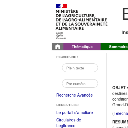
B
In
Thématique
Sommaire
RECHERCHE :
OBJET 
destinés
Recherche Avancée
conditio
Grand-D
LIENS UTILES :
(Fichier
Le portail s'améliore
(
Télécha
PDF
Circulaires de
RESUME
ouvrir
(Ouvrir
Legifrance
à candid