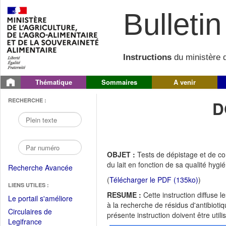
Bulletin 
Instructions
du ministère d
Thématique
Sommaires
A venir
RECHERCHE :
D
OBJET :
Tests de dépistage et de con
du lait en fonction de sa qualité hygié
Recherche Avancée
(
Télécharger le PDF (135ko)
)
LIENS UTILES :
RESUME :
Cette instruction diffuse 
(Fichier
Le portail s'améliore
à la recherche de résidus d'antibiotiq
PDF
Circulaires de
présente instruction doivent être util
ouvrir
(Ouvrir
Legifrance