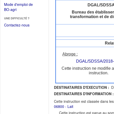
dans
dans
Mode d'emploi de
DGAL/SDSS
une
une
(Ouvrir
BO-agri
autre
Bureau des établisse
nouvelle
dans
fenêtre)
transformation et de di
fenêtre)
UNE DIFFICULTÉ ?
une
nouvelle
Contactez-nous
fenêtre)
Rela
Abroge :
DGAL/SDSSA/2018-
Cette instruction ne modifie 
instruction.
DESTINATAIRES D'EXECUTION :
DR
DESTINATAIRES D'INFORMATION :
Cette instruction est classée dans le
06800 - Lait
Cette instruction est parue au s