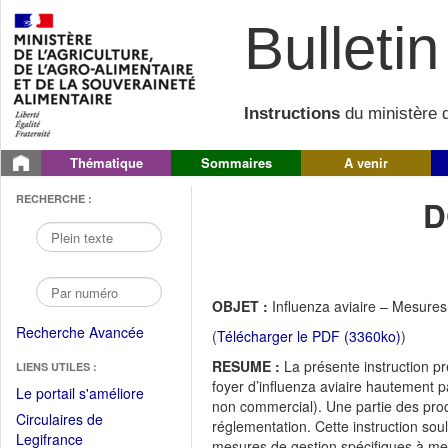
Bulletin 
Instructions
du ministère d
Thématique
Sommaires
A venir
RECHERCHE :
D
OBJET :
Influenza aviaire – Mesures
Recherche Avancée
(
Télécharger le PDF (3360ko)
)
RESUME :
La présente instruction pr
LIENS UTILES :
foyer d’influenza aviaire hautement 
(Fichier
Le portail s'améliore
non commercial). Une partie des proc
PDF
Circulaires de
réglementation. Cette instruction soul
ouvrir
(Ouvrir
Legifrance
mesures de gestion spécifiques à mett