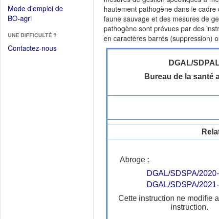
dans
dans
Mode d'emploi de
hautement pathogène dans le cadre d
une
une
(Ouvrir
BO-agri
faune sauvage et des mesures de gesti
autre
nouvelle
dans
pathogène sont prévues par des instr
fenêtre)
fenêtre)
UNE DIFFICULTÉ ?
une
en caractères barrés (suppression) ou
nouvelle
Contactez-nous
fenêtre)
DGAL/SDPA
Bureau de la santé 
Rela
Abroge :
DGAL/SDSPA/2020-
DGAL/SDSPA/2021-
Cette instruction ne modifie 
instruction.