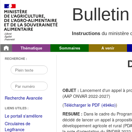
Bulletin 
Instructions
du ministère d
Thématique
Sommaires
A venir
RECHERCHE :
OBJET :
Lancement d'un appel à prop
(AAP ONVAR 2022-2027)
Recherche Avancée
(
Télécharger le PDF (494ko)
)
LIENS UTILES :
RESUME :
Dans le cadre du Program
(Fichier
Le portail s'améliore
décidé de lancer un appel à proposit
PDF
Circulaires de
développement agricole et rural (PDAR
ouvrir
(Ouvrir
Legifrance
la note d'orientation du PNDAR 2022