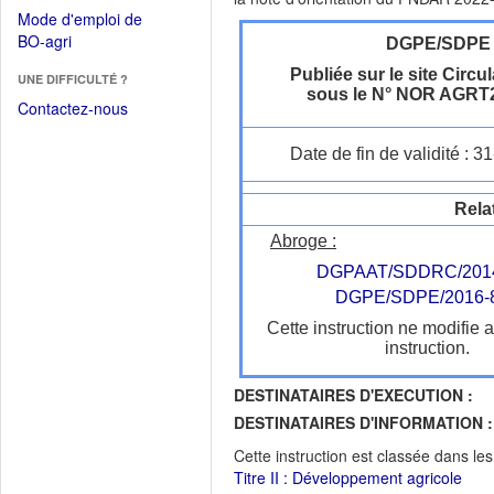
dans
dans
Mode d'emploi de
une
une
(Ouvrir
BO-agri
DGPE/SDPE
autre
nouvelle
dans
fenêtre)
Publiée sur le site Circul
fenêtre)
UNE DIFFICULTÉ ?
une
sous le N° NOR AGRT
nouvelle
Contactez-nous
fenêtre)
Date de fin de validité : 
Rela
Abroge :
DGPAAT/SDDRC/201
DGPE/SDPE/2016-
Cette instruction ne modifie 
instruction.
DESTINATAIRES D'EXECUTION :
DESTINATAIRES D'INFORMATION :
Cette instruction est classée dans le
Titre II : Développement agricole