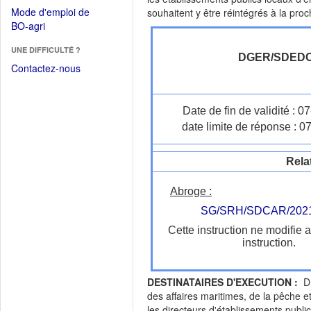
dans
dans
Mode d'emploi de
souhaitent y être réintégrés à la proc
une
une
(Ouvrir
BO-agri
autre
nouvelle
dans
fenêtre)
fenêtre)
UNE DIFFICULTÉ ?
une
DGER/SDED
nouvelle
Contactez-nous
fenêtre)
Date de fin de validité : 
date limite de réponse : 0
Rela
Abroge :
SG/SRH/SDCAR/2021
Cette instruction ne modifie 
instruction.
DESTINATAIRES D'EXECUTION :
DR
des affaires maritimes, de la pêche 
les directeurs d'établissements publi