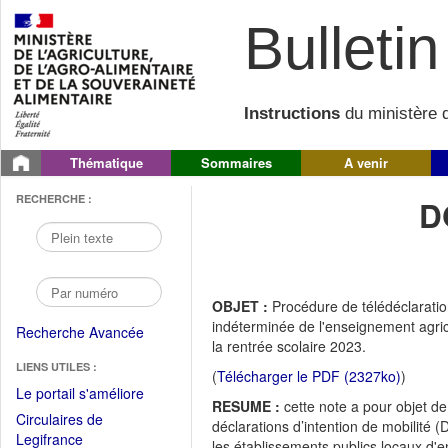
Bulletin 
Instructions
du ministère d
Thématique
Sommaires
A venir
RECHERCHE :
D
OBJET :
Procédure de télédéclaration
indéterminée de l'enseignement agric
Recherche Avancée
la rentrée scolaire 2023.
LIENS UTILES :
(
Télécharger le PDF (2327ko)
)
(Fichier
Le portail s'améliore
RESUME :
cette note a pour objet de 
PDF
Circulaires de
déclarations d’intention de mobilité 
ouvrir
(Ouvrir
Legifrance
les établissements publics locaux d'