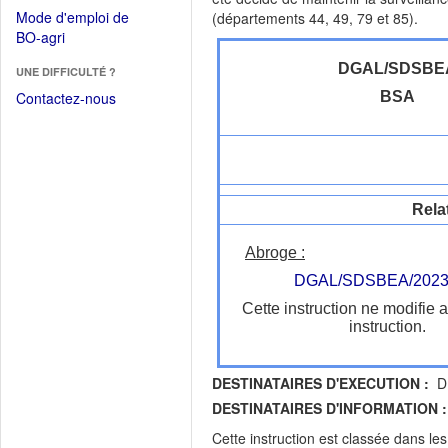
dans
dans
Mode d'emploi de
(départements 44, 49, 79 et 85).
une
une
(Ouvrir
BO-agri
autre
nouvelle
dans
fenêtre)
fenêtre)
DGAL/SDSBE
UNE DIFFICULTÉ ?
une
nouvelle
Contactez-nous
BSA
fenêtre)
Rela
Abroge :
DGAL/SDSBEA/2023
Cette instruction ne modifie 
instruction.
DESTINATAIRES D'EXECUTION :
DR
DESTINATAIRES D'INFORMATION :
Cette instruction est classée dans le