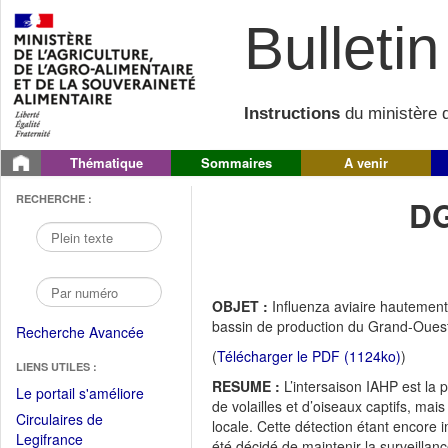
Bulletin 
Instructions
du ministère d
Thématique
Sommaires
A venir
RECHERCHE :
DG
OBJET :
Influenza aviaire hautemen
bassin de production du Grand-Oues
Recherche Avancée
(
Télécharger le PDF (1124ko)
)
LIENS UTILES :
RESUME :
L’intersaison IAHP est la
(Fichier
Le portail s'améliore
de volailles et d’oiseaux captifs, mai
PDF
Circulaires de
locale. Cette détection étant encore 
ouvrir
(Ouvrir
Legifrance
été décidé de maintenir la surveilla