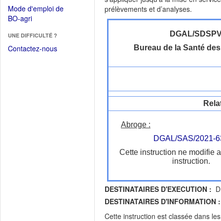
dans
dans
Mode d'emploi de
prélèvements et d’analyses.
une
une
(Ouvrir
BO-agri
autre
nouvelle
dans
fenêtre)
fenêtre)
DGAL/SDSP
UNE DIFFICULTÉ ?
une
nouvelle
Contactez-nous
Bureau de la Santé de
fenêtre)
Rela
Abroge :
DGAL/SAS/2021-6
Cette instruction ne modifie 
instruction.
DESTINATAIRES D'EXECUTION :
DR
DESTINATAIRES D'INFORMATION :
Cette instruction est classée dans le