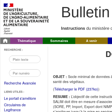
Bulletin 
Instructions
du ministère d
Thématique
Sommaires
A venir
RECHERCHE :
D
OBJET :
Socle minimal de données à co
santé des végétaux.
Recherche Avancée
(
Télécharger le PDF (237ko)
)
LIENS UTILES :
RESUME :
L’objectif de cette instr
(Fichier
Le portail s'améliore
SALIM doit être en mesure d’associer 
PDF
Circulaires de
(SORE, PP, Import, Export dont NIMP 15
ouvrir
(Ouvrir
Legifrance
s’appliquer jusqu’à la mise en servi