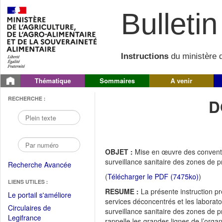
Bulletin 
Instructions
du ministère d
Thématique
Sommaires
A venir
RECHERCHE :
D
OBJET :
Mise en œuvre des conventio
surveillance sanitaire des zones de
Recherche Avancée
(
Télécharger le PDF (7475ko)
)
LIENS UTILES :
RESUME :
La présente instruction p
(Fichier
Le portail s'améliore
services déconcentrés et les laborato
PDF
Circulaires de
surveillance sanitaire des zones de p
ouvrir
(Ouvrir
Legifrance
rappelle les grandes lignes de l’organi