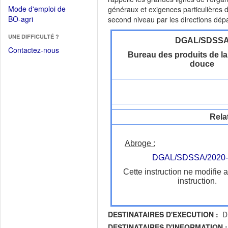
dans
dans
Mode d'emploi de
généraux et exigences particulières d
une
une
(Ouvrir
BO-agri
second niveau par les directions dép
autre
nouvelle
dans
fenêtre)
fenêtre)
UNE DIFFICULTÉ ?
une
DGAL/SDSS
nouvelle
Contactez-nous
Bureau des produits de la
fenêtre)
douce
Rela
Abroge :
DGAL/SDSSA/2020-
Cette instruction ne modifie 
instruction.
DESTINATAIRES D'EXECUTION :
DR
DESTINATAIRES D'INFORMATION :