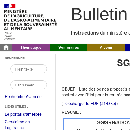
Bulletin 
Instructions
du ministère d
Thématique
Sommaires
A venir
RECHERCHE :
SG
OBJET :
Liste des postes proposés à
contrat avec l'Etat pour la rentrée sc
Recherche Avancée
(
Télécharger le PDF (2148ko)
)
LIENS UTILES :
RESUME :
(Fichier
Le portail s'améliore
PDF
Circulaires de
SG/SRH/SDC
ouvrir
(Ouvrir
Legifrance