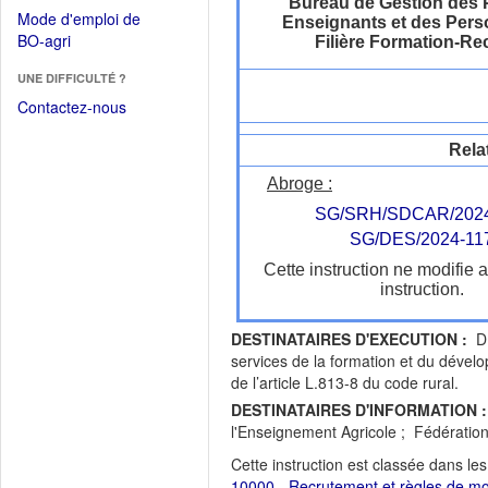
dans
Bureau de Gestion des 
dans
Mode d'emploi de
Enseignants et des Pers
une
une
(Ouvrir
BO-agri
Filière Formation-R
autre
nouvelle
dans
fenêtre)
fenêtre)
UNE DIFFICULTÉ ?
une
nouvelle
Contactez-nous
fenêtre)
Rela
Abroge :
SG/SRH/SDCAR/2024
SG/DES/2024-11
Cette instruction ne modifie 
instruction.
DESTINATAIRES D'EXECUTION :
D.
services de la formation et du dével
de l’article L.813-8 du code rural.
DESTINATAIRES D'INFORMATION :
l'Enseignement Agricole ; Fédératio
Cette instruction est classée dans le
10000 - Recrutement et règles de mob