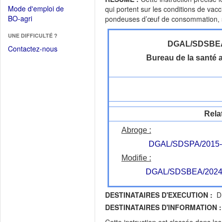
dans
dans
Mode d'emploi de
qui portent sur les conditions de va
une
une
(Ouvrir
BO-agri
pondeuses d’œuf de consommation, su
autre
nouvelle
dans
fenêtre)
fenêtre)
UNE DIFFICULTÉ ?
une
DGAL/SDSBE
nouvelle
Contactez-nous
fenêtre)
Bureau de la santé 
Rela
Abroge :
DGAL/SDSPA/2015-
Modifie :
DGAL/SDSBEA/2024
DESTINATAIRES D'EXECUTION :
DR
DESTINATAIRES D'INFORMATION :