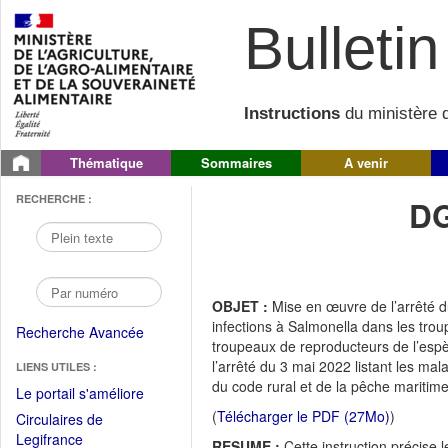
Bulletin 
Instructions
du ministère d
Thématique
Sommaires
A venir
RECHERCHE :
DG
OBJET :
Mise en œuvre de l’arrêté du 
infections à Salmonella dans les tro
Recherche Avancée
troupeaux de reproducteurs de l’espè
l’arrêté du 3 mai 2022 listant les mal
LIENS UTILES :
du code rural et de la pêche maritime
(Fichier
Le portail s'améliore
PDF
(
Télécharger le PDF (27Mo)
)
Circulaires de
ouvrir
(Ouvrir
Legifrance
RESUME :
Cette instruction précise 