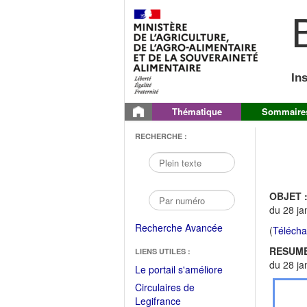
B
In
Thématique
Sommaire
RECHERCHE :
OBJET 
du 28 ja
Recherche Avancée
(
Télécha
RESUME
LIENS UTILES :
du 28 ja
(Fichier
Le portail s'améliore
PDF
Circulaires de
ouvrir
(Ouvrir
Legifrance