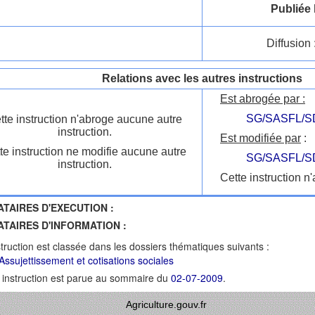
Publiée 
Diffusion 
Relations avec les autres instructions
Est abrogée par :
SG/SASFL/S
tte instruction n'abroge aucune autre
instruction.
Est modifiée par
:
te instruction ne modifie aucune autre
SG/SASFL/S
instruction.
Cette instruction n'
ATAIRES D'EXECUTION :
ATAIRES D'INFORMATION :
struction est classée dans les dossiers thématiques suivants :
Assujettissement et cotisations sociales
 instruction est parue au sommaire du
02-07-2009
.
Agriculture.gouv.fr