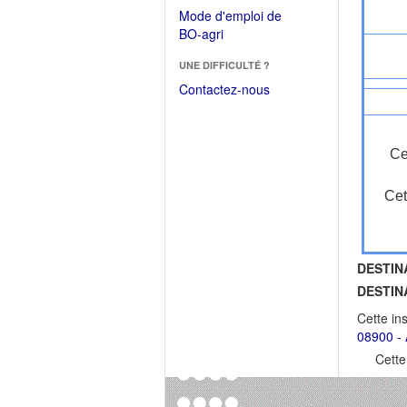
dans
dans
Mode d'emploi de
une
une
(Ouvrir
BO-agri
autre
nouvelle
dans
fenêtre)
fenêtre)
UNE DIFFICULTÉ ?
une
nouvelle
Contactez-nous
fenêtre)
Ce
Cet
DESTIN
DESTIN
Cette in
08900 - 
Cette