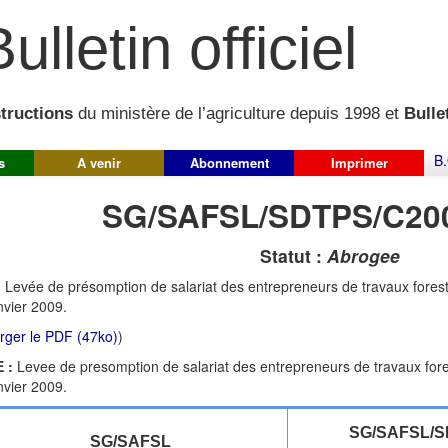
ulletin officiel
structions
du ministère de l’agriculture depuis 1998 et
Bullet
B.
s
A venir
Abonnement
Imprimer
SG/SAFSL/SDTPS/C20
Statut :
Abrogee
:
Levée de présomption de salariat des entrepreneurs de travaux forest
nvier 2009.
rger le PDF (47ko)
)
 :
Levee de presomption de salariat des entrepreneurs de travaux fore
nvier 2009.
SG/SAFSL/S
SG/SAFSL