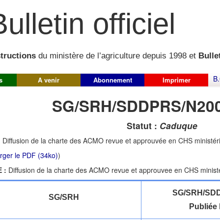
ulletin officiel
structions
du ministère de l’agriculture depuis 1998 et
Bullet
B.
s
A venir
Abonnement
Imprimer
SG/SRH/SDDPRS/N200
Statut :
Caduque
:
Diffusion de la charte des ACMO revue et approuvée en CHS ministéri
rger le PDF (34ko)
)
 :
Diffusion de la charte des ACMO revue et approuvee en CHS ministe
SG/SRH/SDD
SG/SRH
Publiée 