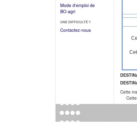
dans
dans
Mode d'emploi de
une
une
(Ouvrir
BO-agri
autre
nouvelle
dans
fenêtre)
fenêtre)
UNE DIFFICULTÉ ?
une
nouvelle
Contactez-nous
fenêtre)
Ce
Cet
DESTIN
DESTIN
Cette in
Cette