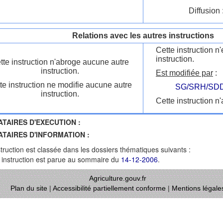
Diffusion 
Relations avec les autres instructions
Cette instruction 
instruction.
tte instruction n'abroge aucune autre
instruction.
Est modifiée par
:
te instruction ne modifie aucune autre
SG/SRH/SDD
instruction.
Cette instruction n'
ATAIRES D'EXECUTION :
ATAIRES D'INFORMATION :
struction est classée dans les dossiers thématiques suivants :
 instruction est parue au sommaire du
14-12-2006
.
Agriculture.gouv.fr
Plan du site
|
Accessibilité partiellement conforme
|
Mentions légale