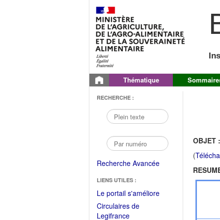
B
In
Thématique
Sommaire
RECHERCHE :
OBJET 
(
Télécha
Recherche Avancée
RESUME
LIENS UTILES :
(Fichier
Le portail s'améliore
PDF
Circulaires de
ouvrir
(Ouvrir
Legifrance